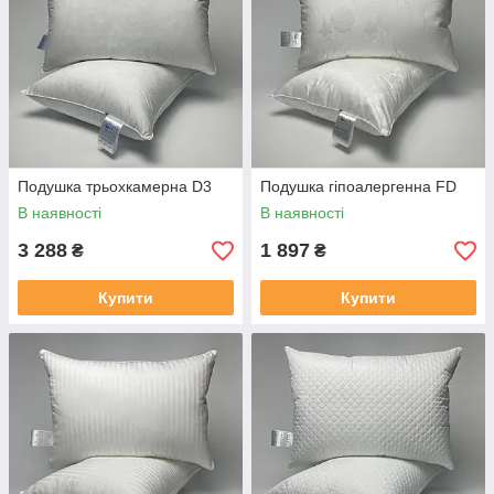
Подушка трьохкамерна D3
Подушка гіпоалергенна FD
В наявності
В наявності
3 288
1 897
₴
₴
Купити
Купити