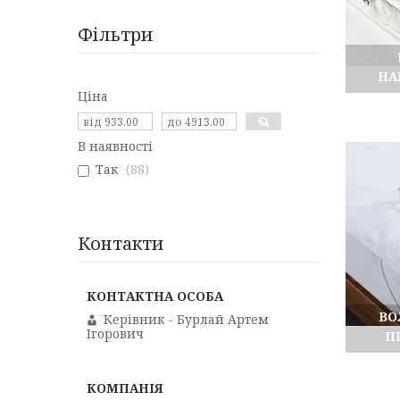
Фільтри
НА
Ціна
В наявності
Так
88
Контакти
ВО
Керівник - Бурлай Артем
Ігорович
П