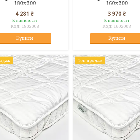
180x200
160x200
4 281 ₴
3 970 ₴
В наявності
В наявності
1802008
1602008
Купити
Купити
родаж
Топ продаж