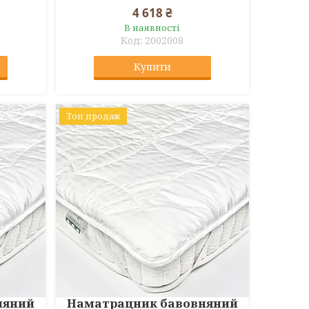
4 618 ₴
В наявності
2002008
Купити
Топ продаж
няний
Наматрацник бавовняний