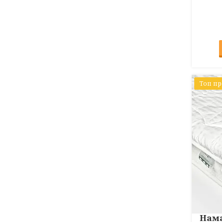
Топ п
Нам