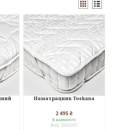
яний
Наматрацник Toskana
2 495 ₴
В наявності
200220T