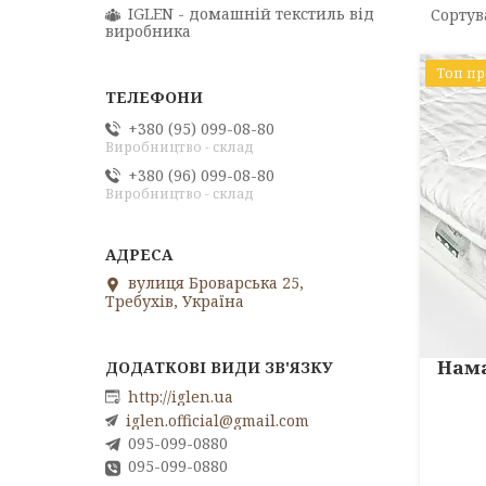
IGLEN - домашній текстиль від
виробника
Топ п
+380 (95) 099-08-80
Виробництво - склад
+380 (96) 099-08-80
Виробництво - склад
вулиця Броварська 25,
Требухів, Україна
Нам
http://iglen.ua
iglen.official@gmail.com
095-099-0880
095-099-0880