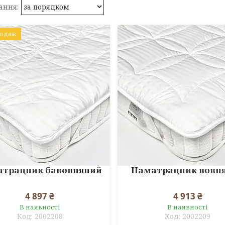
родаж
атрацник бавовняний
Наматрацник вовн
4 897 ₴
4 913 ₴
В наявності
В наявності
2002208
2002209