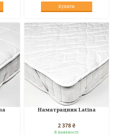
Купити
na
Наматрацник Latina
2 378 ₴
В наявності