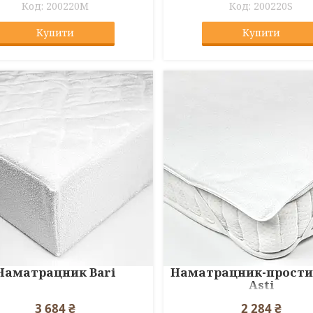
200220M
200220S
Купити
Купити
Наматрацник Bari
Наматрацник-прости
Asti
3 684 ₴
2 284 ₴