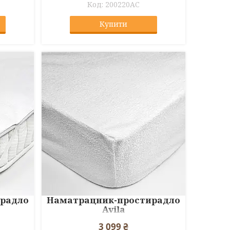
200220AC
Купити
радло
Наматрацник-простирадло
Avila
3 099 ₴