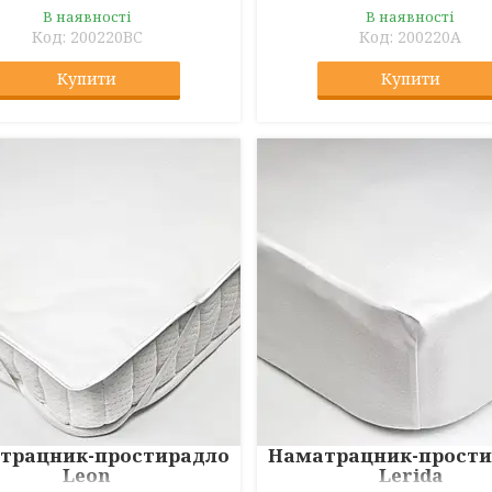
В наявності
В наявності
200220BC
200220A
Купити
Купити
трацник-простирадло
Наматрацник-прости
Leon
Lerida