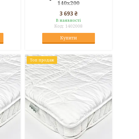
140x200
3 693 ₴
В наявності
1402008
Купити
Топ продаж