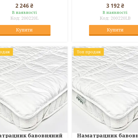
2 246 ₴
3 192 ₴
В наявності
В наявності
200220L
200220LB
Купити
Купити
родаж
Топ продаж
атрацник бавовняний
Наматрацник бавов