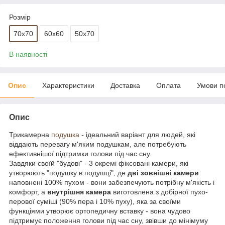
Розмір
70x70
60x60
50x70
В наявності
Опис
Характеристики
Доставка
Оплата
Умови п
Опис
Трикамерна
подушка
- ідеальний варіант для людей, які
віддають перевагу м'яким подушкам, але потребують
ефективнішої підтримки голови під час сну.
Завдяки своїй "будові" - 3 окремі фіксовані камери, які
утворюють "подушку в подушці", де
дві зовнішні камери
наповнені 100% пухом - вони забезпечують потрібну м'якість і
комфорт, а
внутрішня камера
виготовлена ​​з добірної пухо-
перової суміші (90% пера і 10% пуху), яка за своїми
функціями утворює ортопедичну вставку - вона чудово
підтримує положення голови під час сну, звівши до мінімуму