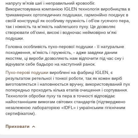
напругу м'язів шиї і неправильний кровообіг.
Використовувана компанією IGLEN технологія виробництва в
трикамерних ортопедичних подушках, гармонійно поєднує в
своїй конструкції як особливу пружність і об'єм гусячого пера,
так і ніжність та м'якість найлегшого пуху. Це дозволяє
створювати об'ємні, високі і водночас неймовірно м'які
подушки.
Головна особливість пухо-перової подушки - її натуральне
походження, м'якість і пружність, - адже завдяки даним
якостям, ці вироби дозволяють нам відпочити під час сну і
відчувати себе бадьоро на наступний ранок.
Пухо-перові подушки
вироблені на фабриці IGLEN, є
результатом ретельної і тонкої роботи, так як кожен виріб
виготовляється і наповнюється вручну, використовуваний пух
попередньо проходить кілька етапів очищення і сортування.
Технологія обробки пуху та пера в точності відповідає
найостаннішим вимогам світових стандартів (підтверджено
незалежною лабораторією «IDFL» і українським гігієнічним
сертифікатом).
Приховати