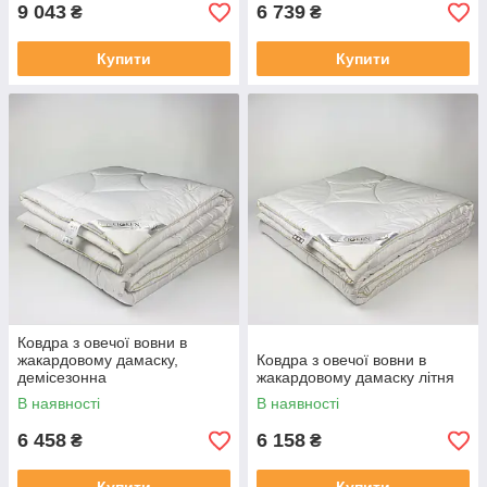
9 043
6 739
₴
₴
Купити
Купити
Ковдра з овечої вовни в
жакардовому дамаску,
Ковдра з овечої вовни в
демісезонна
жакардовому дамаску літня
В наявності
В наявності
6 458
6 158
₴
₴