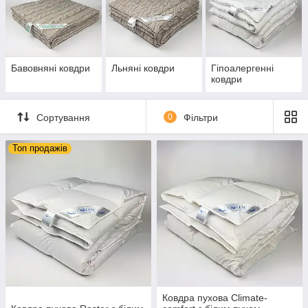
Бавовняні ковдри
Льняні ковдри
Гіпоалергенні
ковдри
Сортування
0
Фільтри
Топ продажів
Ковдра пухова Climate-