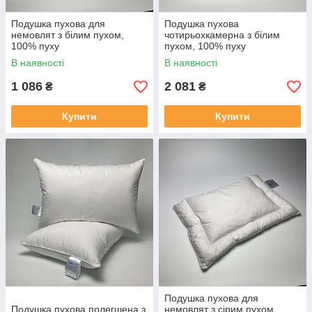
Подушка пухова для
Подушка пухова
немовлят з білим пухом,
чотирьохкамерна з білим
100% пуху
пухом, 100% пуху
В наявності
В наявності
1 086
2 081
₴
₴
Купити
Купити
Подушка пухова для
Подушка пухова полегшена з
немовлят з сірим пухом,