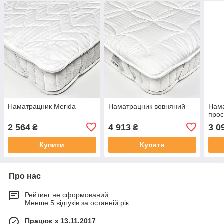
Наматрацник Merida
Наматрацник вовняний
Нам
прос
2 564
4 913
3 0
₴
₴
Купити
Купити
Про нас
Рейтинг не сформований
Менше 5 відгуків за останній рік
Працює з 13.11.2017