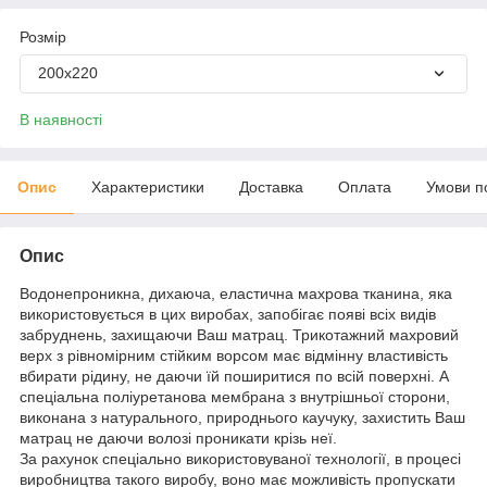
Розмір
200x220
В наявності
Опис
Характеристики
Доставка
Оплата
Умови п
Опис
Водонепроникна, дихаюча, еластична махрова тканина, яка
використовується в цих виробах, запобігає появі всіх видів
забруднень, захищаючи Ваш матрац. Трикотажний махровий
верх з рівномірним стійким ворсом має відмінну властивість
вбирати рідину, не даючи їй поширитися по всій поверхні. А
спеціальна поліуретанова мембрана з внутрішньої сторони,
виконана з натурального, природнього каучуку, захистить Ваш
матрац не даючи волозі проникати крізь неї.
За рахунок спеціально використовуваної технології, в процесі
виробництва такого виробу, воно має можливість пропускати