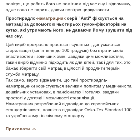
повітря, що робить його не помітним під час сну і відпочинку,
адже воно не парить, даючи повітрю циркулювати.
Простирадло-
наматрацник
серії "Asti" фіксується на
матраці за допомогою чьотирьох гумок-фіксаторів на
кутах, які утримають його, не даваючи йому зрушити під
час сну.
Цей виріб прекрасно прається і сушиться, допускається
стерилізація (кип'ятіння до 100 градусів) без втрати своїх
властивостей і зовнішніх змін. Завдяки цим можливостям,
такий виріб відмінно підходить як для дітей, так і для тих, хто
бажає зберегти свій матрац в цілості й продлити термін
служби матрацу.
Так само, варто відзначити, що такі простирадла-
наматрацники користуються великим попитом у медичних та
дошкільних установах, в пансіонатах і готелях, завдяки
простоті у догляді і можливості стерилізації.
Наматрацник розроблений відповідно до європейських
стандартів якості, повністю відповідає Oeko-Tex Standard 100
та українському гігієнічному стандарту.
Приховати