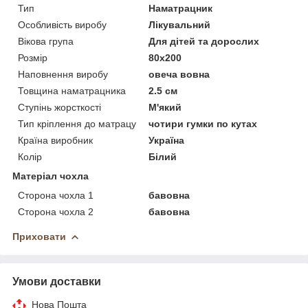
Тип
Наматрацник
Особливість виробу
Лікувальний
Вікова група
Для дітей та дорослих
Розмір
80x200
Наповнення виробу
овеча вовна
Товщина наматрацника
2.5 см
Ступінь жорсткості
М'який
Тип кріплення до матрацу
чотири гумки по кутах
Країна виробник
Україна
Колір
Білий
Матеріал чохла
Сторона чохла 1
бавовна
Сторона чохла 2
бавовна
Приховати
Умови доставки
Нова Пошта