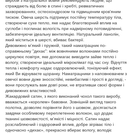
вироби з натуральної вовни рекомендують людям, що
страждають від болю в спині і хребті, ревматичних
захворюваннях, остеохондрозом та підвищеним кров'яним
тиском. Овеча шерсть підтримує постійну температуру тіла,
створюючи сухе тепло, яке надає благотворний вплив на
суглоби і поглинає вологість при надмірному потовиділенні,
забезпечуючи ідеальну вентиляцію. Натуральний ланолін,
який міститься в шерсті, вбиває бактерії.
Дивовижно м'який і пружній, такий наматрацник по-
справжньому "дихає": між вовняними волокнами постійно
циркулює повітря, яке допомагає виводити зайве тепло і
вологу, створюючи ідеальний мікроклімат під час сну. Відчуття
тепла і комфорту надає оздоровлюючий, тонізуючий ефект,
який Ви відчуваєте щоранку. Наматрацники з наповнювачем з
овечої вовни дуже зносостійкі, невибагливі і прості в догляді, -
вони прослужать вам довгі роки, не втративши своєї форми і
дивовижних властивостей.
Жакардовий сатин, з якого виконаний чохол такого виробу,
вважається «королем» бавовни. Зовнішній вигляд такого
полотна, дозволяє порівняти його з шовком, досягається
завдяки особливому переплетенню волокон, що додає
тканині шовковистості, м'якісті і міцності. Сатин надає
розслабляючий і оздоровчий вплив, добре зігріває тіло і
одночасно «дихає», прекрасно вбирає вологу, володіє