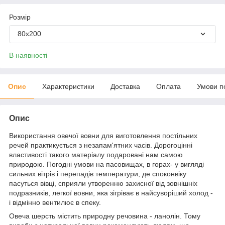
Розмір
80x200
В наявності
Опис
Характеристики
Доставка
Оплата
Умови п
Опис
Використання овечої вовни для виготовлення постільних
речей практикується з незапам'ятних часів. Дорогоцінні
властивості такого матеріалу подаровані нам самою
природою. Погодні умови на пасовищах, в горах- у вигляді
сильних вітрів і перепадів температури, де споконвіку
пасуться вівці, сприяли утворенню захисної від зовнішніх
подразників, легкої вовни, яка зігріває в найсуворіший холод -
і відмінно вентилює в спеку.
Овеча шерсть містить природну речовина - ланолін. Тому