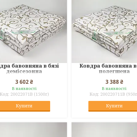
дра бавовняна в бязі
Ковдра бавовняна в
демісезонна
полегшена
3 602 ₴
3 388 ₴
В наявності
В наявності
20022071B (1500г)
200220711B (950г
Купити
Купити