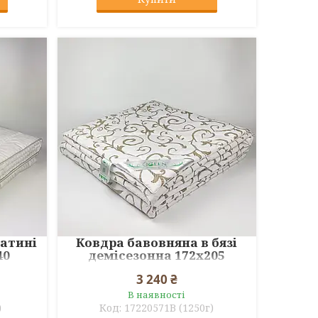
сатині
Ковдра бавовняна в бязі
40
демісезонна 172x205
3 240 ₴
В наявності
)
17220571B (1250г)