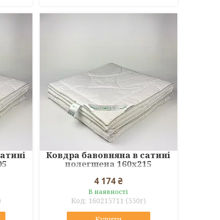
сатині
Ковдра бавовняна в сатині
05
полегшена 160x215
4 174 ₴
В наявності
)
160215711 (550г)
Купити