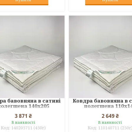
ра бавовняна в сатині
Ковдра бавовняна в 
полегшена 140x205
полегшена 110x1
3 871 ₴
2 649 ₴
В наявності
В наявності
140205711 (450г)
110140711 (250г