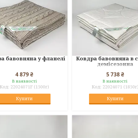
а бавовняна у фланелі
Ковдра бавовняна в 
демісезонна
4 879 ₴
5 738 ₴
В наявності
В наявності
22024071F (1500г)
22024071 (1850г
Купити
Купити