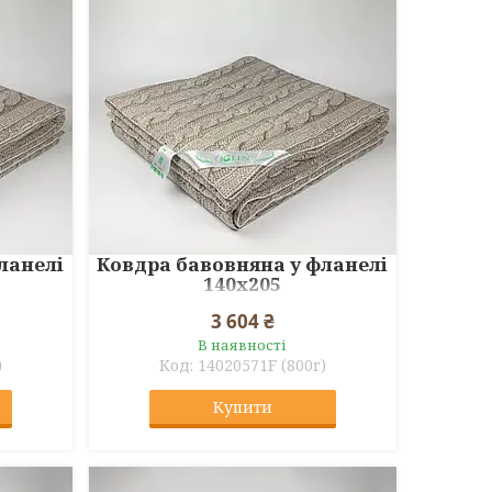
ланелі
Ковдра бавовняна у фланелі
140x205
3 604 ₴
В наявності
)
14020571F (800г)
Купити