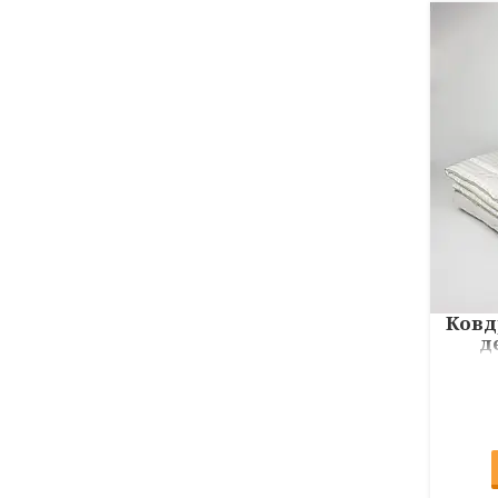
Ковд
д