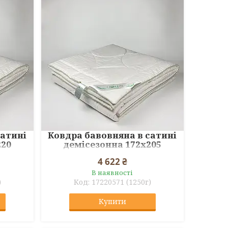
сатині
Ковдра бавовняна в сатині
220
демісезонна 172x205
4 622 ₴
В наявності
)
17220571 (1250г)
Купити