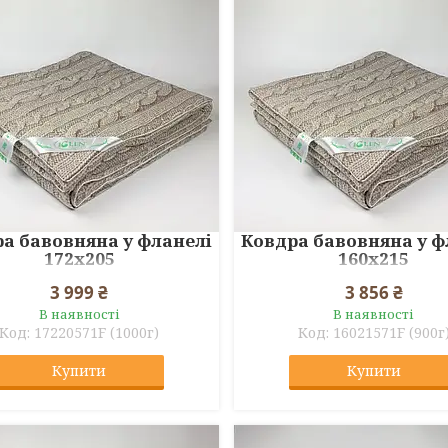
а бавовняна у фланелі
Ковдра бавовняна у ф
172x205
160x215
3 999 ₴
3 856 ₴
В наявності
В наявності
17220571F (1000г)
16021571F (900г
Купити
Купити