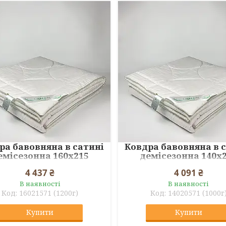
ра бавовняна в сатині
Ковдра бавовняна в 
емісезонна 160x215
демісезонна 140x
4 437 ₴
4 091 ₴
В наявності
В наявності
16021571 (1200г)
14020571 (1000г
Купити
Купити