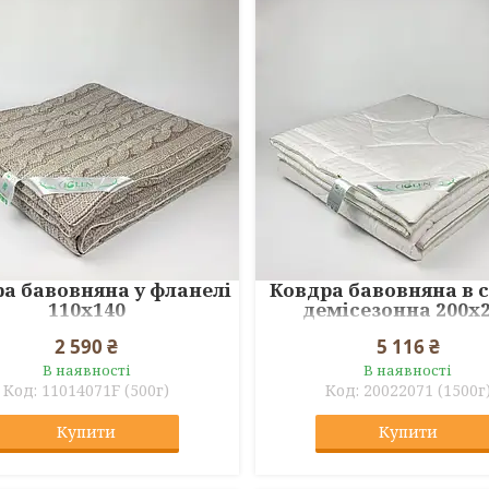
а бавовняна у фланелі
Ковдра бавовняна в 
110x140
демісезонна 200x
2 590 ₴
5 116 ₴
В наявності
В наявності
11014071F (500г)
20022071 (1500г
Купити
Купити