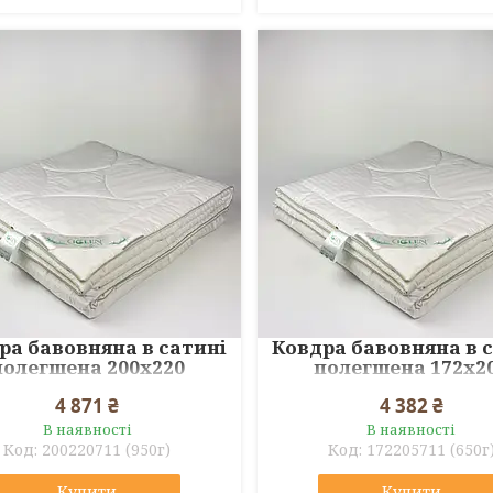
ра бавовняна в сатині
Ковдра бавовняна в 
полегшена 200x220
полегшена 172x2
4 871 ₴
4 382 ₴
В наявності
В наявності
200220711 (950г)
172205711 (650г
Купити
Купити