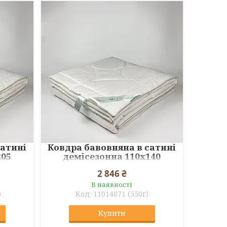
сатині
Ковдра бавовняна в сатині
205
демісезонна 110x140
2 846 ₴
В наявності
)
11014071 (550г)
Купити