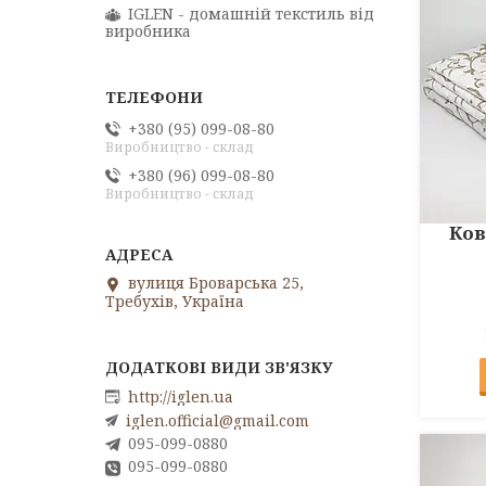
IGLEN - домашній текстиль від
виробника
+380 (95) 099-08-80
Виробництво - склад
+380 (96) 099-08-80
Виробництво - склад
Ков
вулиця Броварська 25,
Требухів, Україна
http://iglen.ua
iglen.official@gmail.com
095-099-0880
095-099-0880