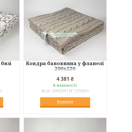
 бязі
Ковдра бавовняна у фланелі
200x220
4 381 ₴
В наявності
)
20022071F (1300г)
Купити