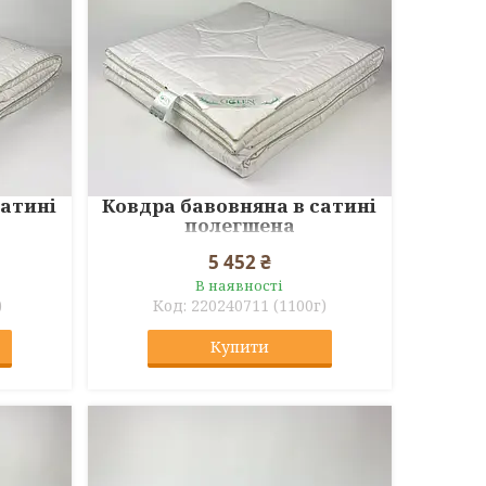
сатині
Ковдра бавовняна в сатині
полегшена
5 452 ₴
В наявності
)
220240711 (1100г)
Купити