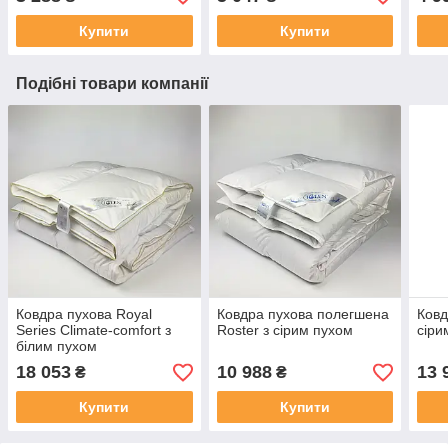
Купити
Купити
Подібні товари компанії
Ковдра пухова Royal
Ковдра пухова полегшена
Ковд
Series Climate-comfort з
Roster з сірим пухом
сіри
білим пухом
18 053
10 988
13 
₴
₴
Купити
Купити