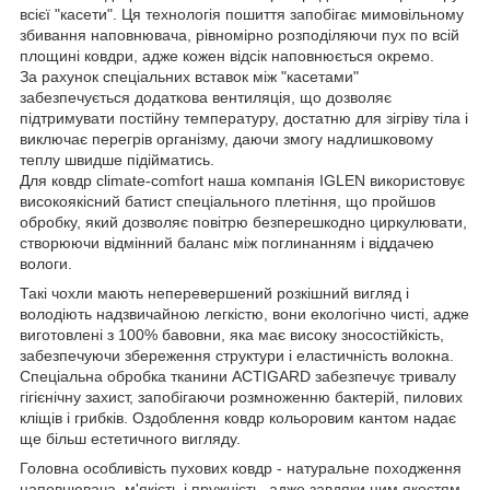
всієї "касети". Ця технологія пошиття запобігає мимовільному
збивання наповнювача, рівномірно розподіляючи пух по всій
площині ковдри, адже кожен відсік наповнюється окремо.
За рахунок спеціальних вставок між "касетами"
забезпечується додаткова вентиляція, що дозволяє
підтримувати постійну температуру, достатню для зігріву тіла і
виключає перегрів організму, даючи змогу надлишковому
теплу швидше підійматись.
Для ковдр climate-comfort наша компанія IGLEN використовує
високоякісний батист спеціального плетіння, що пройшов
обробку, який дозволяє повітрю безперешкодно циркулювати,
створюючи відмінний баланс між поглинанням і віддачею
вологи.
Такі чохли мають неперевершений розкішний вигляд і
володіють надзвичайною легкістю, вони екологічно чисті, адже
виготовлені з 100% бавовни, яка має високу зносостійкість,
забезпечуючи збереження структури і еластичність волокна.
Спеціальна обробка тканини AСTIGARD забезпечує тривалу
гігієнічну захист, запобігаючи розмноженню бактерій, пилових
кліщів і грибків. Оздоблення ковдр кольоровим кантом надає
ще більш естетичного вигляду.
Головна особливість пухових ковдр - натуральне походження
наповнювача, м'якість і пружність, адже завдяки цим якостям,