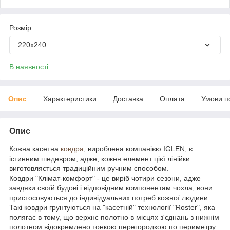
Розмір
220x240
В наявності
Опис
Характеристики
Доставка
Оплата
Умови п
Опис
Кожна касетна
ковдра
, вироблена компанією IGLEN, є
істинним шедевром, адже, кожен елемент цієї лінійки
виготовляється традиційним ручним способом.
Ковдри "Клімат-комфорт" - це виріб чотири сезони, адже
завдяки своїй будові і відповідним компонентам чохла, вони
пристосовуються до індивідуальних потреб кожної людини.
Такі ковдри грунтуються на "касетній" технології "Roster", яка
полягає в тому, що верхнє полотно в місцях з'єднань з нижнім
полотном відокремлено тонкою перегородкою по периметру