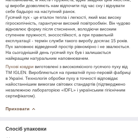
ці вироби дозволяють нам відпочити під час сну і відчувати
себе бадьоро на наступний ранок.
Гусячий пух - це еталон тепла і легкості, який має високу
гігроскопічність, гарантуючи високий повітрообмін. Він чудово
відновлює форму після стиснення, володіючи високим
ступенем пружності, зносостійкості, а при правильній
експлуатації - термін служби такого виробу досягає 15 років.
Пух заповнює відведений простір рівномірно і не звалюється.
На сьогоднішній день гусячий пух був і залишається
найкращим натуральним наповнювачем.
Пухові ковдри
виготовлені з високоякісного гусячого пуху від
TM IGLEN. Виробляються на приватній пухо-перовій фабриці
в Україні. Технологія обробки пуху в точності відповідає
найостаннішим вимогам світових стандартів (підтверджено
незалежною лабораторією «IDFL» і українським гігієнічним
сертифікатом).
Приховати
Спосіб упаковки