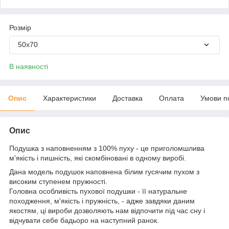
Розмір
50x70
В наявності
Опис
Характеристики
Доставка
Оплата
Умови п
Опис
Подушка з наповненням з 100% пуху - це приголомшлива
м'якість і пишність, які скомбіновані в одному виробі.
Дана модель подушок наповнена білим гусячим пухом з
високим ступенем пружності.
Головна особливість пухової подушки - її натуральне
походження, м'якість і пружність, - адже завдяки даним
якостям, ці вироби дозволяють нам відпочити під час сну і
відчувати себе бадьоро на наступний ранок.