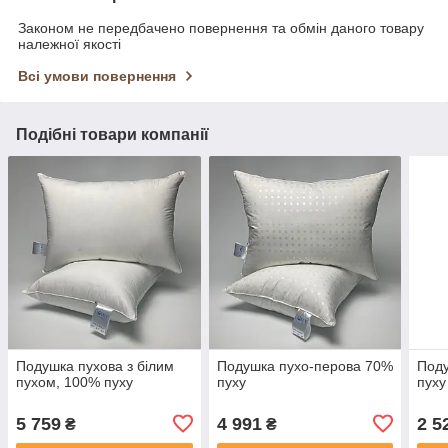
Законом не передбачено повернення та обмін даного товару
належної якості
Всі умови повернення
Подібні товари компанії
Подушка пухова з білим
Подушка пухо-перова 70%
Поду
пухом, 100% пуху
пуху
пуху
5 759
4 991
2 5
₴
₴