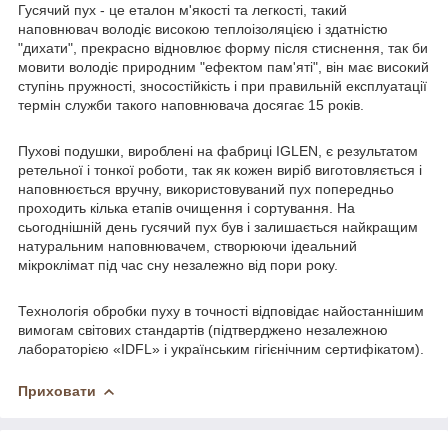
Гусячий пух - це еталон м'якості та легкості, такий
наповнювач володіє високою теплоізоляцією і здатністю
"дихати", прекрасно відновлює форму після стиснення, так би
мовити володіє природним "ефектом пам'яті", він має високий
ступінь пружності, зносостійкість і при правильній експлуатації
термін служби такого наповнювача досягає 15 років.
Пухові подушки, вироблені на фабриці IGLEN, є результатом
ретельної і тонкої роботи, так як кожен виріб виготовляється і
наповнюється вручну, використовуваний пух попередньо
проходить кілька етапів очищення і сортування. На
сьогоднішній день гусячий пух був і залишається найкращим
натуральним наповнювачем, створюючи ідеальний
мікроклімат під час сну незалежно від пори року.
Технологія обробки пуху в точності відповідає найостаннішим
вимогам світових стандартів (підтверджено незалежною
лабораторією «IDFL» і українським гігієнічним сертифікатом).
Приховати