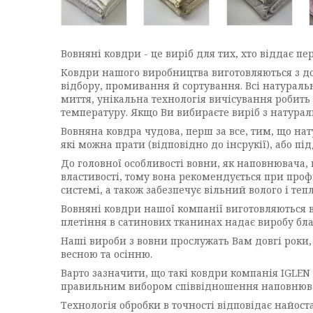
Вовняні ковдри - це виріб для тих, хто віддає 
Ковдри нашого виробництва виготовляються з доб
відбору, промивання й сортування. Всі натураль
миття, унікальна технологія вичісування робить
температуру. Якщо Ви вибираєте виріб з натура
Вовняна ковдра чудова, перш за все, тим, що на
які можна прати (відповідно до інсрукії), або 
До головної особливості вовни, як наповнювача,
властивості, тому вона рекомендується при про
системі, а також забезпечує вільний волого і теп
Вовняні ковдри нашої компанії виготовляються в
плетіння в сатинових тканинах надає виробу бла
Наші вироби з вовни прослужать Вам довгі роки,
весною та осінню.
Варто зазначити, що такі ковдри компанія IGLE
правильним вибором співвідношення наповнювач
Технологія обробки в точності відповідає найо