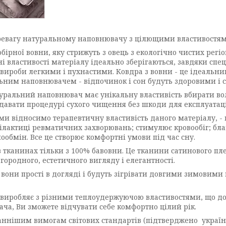
перевагу натуральному наповнювачу з цілющими властивостям
ірної вовни, яку стрижуть з овець з екологічно чистих регі
ні властивості матеріалу ідеально зберігаються, завдяки сп
 вироби легкими і пухнастими. Ковдра з вовни - це ідеальни
льним наповнювачем - відпочинок і сон будуть здоровими і 
туральний наповнювач має унікальну властивість вбирати вол
піддавати процедурі сухого чищення без шкоди для експлуатац
 ми відносимо терапевтичну властивість даного матеріалу, -
філактиці ревматичних захворювань; стимулює кровообіг; бла
лообмін. Все це створює комфортні умови під час сну.
 тканинах тільки з 100% бавовни. Це тканини сатинового плет
городного, естетичного вигляду і елегантності.
 вони прості в догляді і будуть зігрівати довгими зимовими 
N виробляє з різними теплоудержуючою властивостями, що до
а, Ви зможете відчувати себе комфортно цілий рік.
станнішим вимогам світових стандартів (підтверджено україн