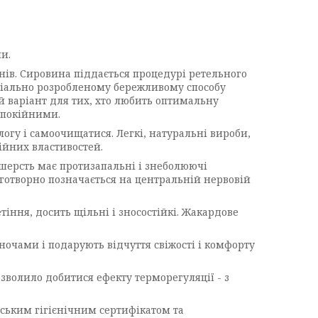
и.
онів. Сировина піддається процедурі ретельного
еціально розробленому бережливому способу
й варіант для тих, хто любить оптимальну
спокійними.
огу і самоочищатися. Легкі, натуральні вироби,
ійних властивостей.
 шерсть має протизапальні і знеболюючі
готворно позначається на центральній нервовій
іння, досить щільні і зносостійкі. Жакардове
ночами і подарують відчуття свіжості і комфорту
зволило добитися ефекту терморегуляції - з
ським гігієнічним сертифікатом та