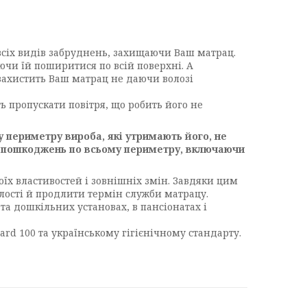
 всіх видів забруднень, захищаючи Ваш матрац.
чи їй поширитися по всій поверхні. А
захистить Ваш матрац не даючи волозі
ь пропускати повітря, що робить його не
 периметру вироба, які утримають його, не
их пошкоджень по всьому периметру, включаючи
воїх властивостей і зовнішніх змін. Завдяки цим
цілості й продлити термін служби матрацу.
а дошкільних установах, в пансіонатах і
rd 100 та українському гігієнічному стандарту.