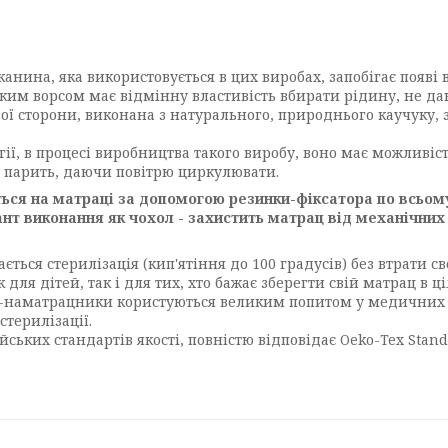
нина, яка використовується в цих виробах, запобігає появі
им ворсом має відмінну властивість вбирати рідину, не даю
ої сторони, виконана з натурального, природнього каучуку, 
ії, в процесі виробництва такого виробу, воно має можливіст
е парить, даючи повітрю циркулювати.
ться на матраці за допомогою резинки-фіксатора по всьому
іант виконання як чохол - захистить матрац від механічн
ється стерилізація (кип'ятіння до 100 градусів) без втрати с
для дітей, так і для тих, хто бажає зберегти свій матрац в 
ла-наматрацники користуються великим попитом у медичних т
стерилізації.
ьких стандартів якості, повністю відповідає Oeko-Tex Standa