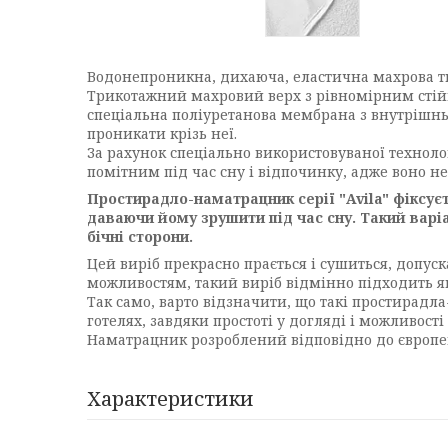
Водонепроникна, дихаюча, еластична махрова тка
Трикотажний махровий верх з рівномірним стійк
спеціальна поліуретанова мембрана з внутрішнь
проникати крізь неї.
За рахунок спеціально використовуваної технолог
помітним під час сну і відпочинку, адже воно н
Простирадло-наматрацник серії "Avila" фіксує
даваючи йому зрушити під час сну. Такий вар
бічні сторони.
Цей виріб прекрасно прається і сушиться, допуска
можливостям, такий виріб відмінно підходить як 
Так само, варто відзначити, що такі простирад
готелях, завдяки простоті у догляді і можливості 
Наматрацник розроблений відповідно до європейс
Характеристики