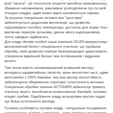
всієї "касети". Ця технологія пошиття запобігає мимовільному
збивання наповнювача, рівномірно розподіляючи пух по всій
площині ковдри, адже кожен відсік наповнюється окремо.
За рахунок спеціальних вставок між "касетами"
забезпечується додаткова вентиляція, що дозволяє
підтримувати постійну температуру, достатню для зігріву тіла і
виключає перегрів організму, даючи змогу надлишковому
теплу швидше підійматись.
Для ковдр climate-comfort наша компанія IGLEN використовує
високоякісний батист спеціального плетіння, що пройшов
обробку, який дозволяє повітрю безперешкодно циркулювати,
створюючи відмінний баланс між поглинанням і віддачею
вологи.
Такі чохли мають неперевершений розкішний вигляд і
володіють надзвичайною легкістю, вони екологічно чисті, адже
виготовлені з 100% бавовни, яка має високу зносостійкість,
забезпечуючи збереження структури і еластичність волокна.
Спеціальна обробка тканини AСTIGARD забезпечує тривалу
гігієнічну захист, запобігаючи розмноженню бактерій, пилових
кліщів і грибків. Оздоблення ковдр кольоровим кантом надає
ще більш естетичного вигляду.
Головна особливість пухових ковдр - натуральне походження
наповнювача, м'якість і пружність, адже завдяки цим якостям,