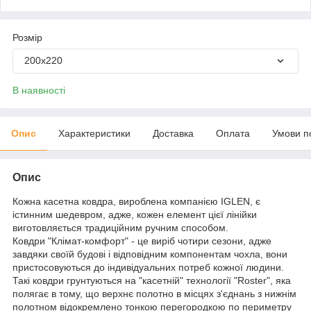
Розмір
200x220
В наявності
Опис
Характеристики
Доставка
Оплата
Умови п
Опис
Кожна касетна ковдра, вироблена компанією IGLEN, є
істинним шедевром, адже, кожен елемент цієї лінійки
виготовляється традиційним ручним способом.
Ковдри "Клімат-комфорт" - це виріб чотири сезони, адже
завдяки своїй будові і відповідним компонентам чохла, вони
пристосовуються до індивідуальних потреб кожної людини.
Такі ковдри грунтуються на "касетній" технології "Roster", яка
полягає в тому, що верхнє полотно в місцях з'єднань з нижнім
полотном відокремлено тонкою перегородкою по периметру