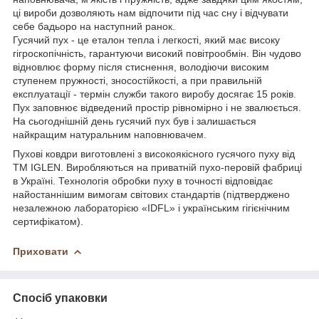
ці вироби дозволяють нам відпочити під час сну і відчувати
себе бадьоро на наступний ранок.
Гусячий пух - це еталон тепла і легкості, який має високу
гігроскопічність, гарантуючи високий повітрообмін. Він чудово
відновлює форму після стиснення, володіючи високим
ступенем пружності, зносостійкості, а при правильній
експлуатації - термін служби такого виробу досягає 15 років.
Пух заповнює відведений простір рівномірно і не звалюється.
На сьогоднішній день гусячий пух був і залишається
найкращим натуральним наповнювачем.
Пухові ковдри виготовлені з високоякісного гусячого пуху від
TM IGLEN. Виробляються на приватній пухо-перовій фабриці
в Україні. Технологія обробки пуху в точності відповідає
найостаннішим вимогам світових стандартів (підтверджено
незалежною лабораторією «IDFL» і українським гігієнічним
сертифікатом).
Приховати
Спосіб упаковки